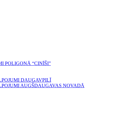
 POLIGONĀ “CINĪŠI”
LPOJUMI DAUGAVPILĪ
ALPOJUMI AUGŠDAUGAVAS NOVADĀ