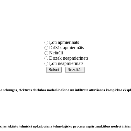
Ļoti apmierināts
Drīzāk apmierināts
Neitrāli
Drīzāk neapmierināts
Ļoti neapmierināts
sa sekmīgas, efektīvas darbības nodrošināšana un infiltrāta attīrīšanas kompleksa eks
ācijas iekārtu tehniskā apkalpošana tehnoloģisko procesu nepārtrauktības nodrošināš