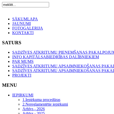
SĀKUMLAPA
JAUNUMI
FOTOGALERIJA
KONTAKTI
SATURS
SADZĪVES ATKRITUMU PIEŅEMŠANAS PAKALPOJUMI
INFO KAPITĀLSABIEDRĪBAS DALĪBNIEKIEM
PAR MUMS
SADZĪVES ATKRITUMU APSAIMNIEKOŠANAS PAKA
SADZĪVES ATKRITUMU APSAIMNIEKOŠANAS PAK
PROJEKTI
MENU
IEPIRKUMI
1.Iepirkuma procedūras
2.Nereglamentētie iepirkumi
Arhīvs - 2026
Arhīvs - 2025