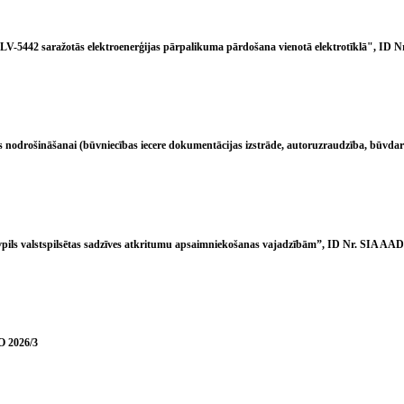
LV-5442 saražotās elektroenerģijas pārpalikuma pārdošana vienotā elektrotīklā", ID
as nodrošināšanai (būvniecības iecere dokumentācijas izstrāde, autoruzraudzība, būvd
ils valstspilsētas sadzīves atkritumu apsaimniekošanas vajadzībām”, ID Nr. SIA AA
O 2026/3