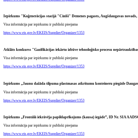
Iepirkums "Koģenerācijas stacijā "Cinīši" Demenes pagasts, Augšdaugavas novads, 
Visa informācija par iepirkumu ir publiski pieejama
https://www.eis.gov.lv/EKEIS/Supplier/Organizer/1353
Atklāts konkurss "Gazifikācijas iekārtu izbūve tehnoloģisko procesu nepārtrauktīb
Visa informācija par iepirkumu ir publiski pieejama
https://www.eis.gov.lv/EKEIS/Supplier/Organizer/1353
Iepirkums „Jaunu dažāda tilpuma plastmasas atkritumu konteineru piegāde Daugavp
Visa informācija par iepirkumu ir publiski pieejama
https://www.eis.gov.lv/EKEIS/Supplier/Organizer/1353
Iepirkums „Frontālā iekrāvēja papildaprīkojums (kausa) iegāde”, ID Nr. SIA AADS
Visa informācija par iepirkumu ir publiski pieejama
https://www.eis.gov.lv/EKEIS/Supplier/Organizer/1353