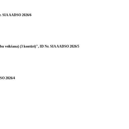
 Nr. SIA AADSO 2026/6
arbu veikšana) (3 kontūri)", ID Nr. SIA AADSO 2026/5
DSO 2026/4