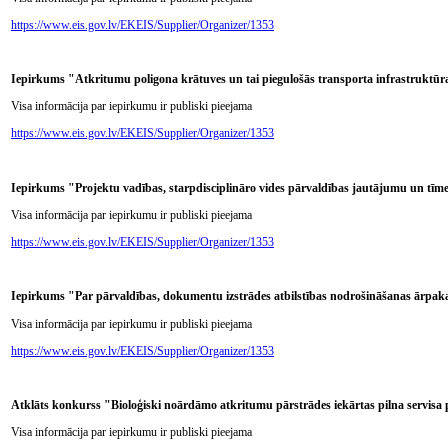
https://www.eis.gov.lv/EKEIS/Supplier/Organizer/1353
Iepirkums "Atkritumu poligona krātuves un tai piegulošās transporta infrastrukt
Visa informācija par iepirkumu ir publiski pieejama
https://www.eis.gov.lv/EKEIS/Supplier/Organizer/1353
Iepirkums "Projektu vadības, starpdisciplināro vides pārvaldības jautājumu un tīm
Visa informācija par iepirkumu ir publiski pieejama
https://www.eis.gov.lv/EKEIS/Supplier/Organizer/1353
Iepirkums "Par pārvaldības, dokumentu izstrādes atbilstības nodrošināšanas ārp
Visa informācija par iepirkumu ir publiski pieejama
https://www.eis.gov.lv/EKEIS/Supplier/Organizer/1353
Atklāts konkurss "Bioloģiski noārdāmo atkritumu pārstrādes iekārtas pilna servis
Visa informācija par iepirkumu ir publiski pieejama