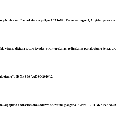
ūras pārbūve sadzīves atkritumu poligonā "Cinīši", Demenes pagastā, Augšdaugavas n
ekļa vietnes digitālā satura ievades, strukturēšanas, rediģēšanas pakalpojumu jomas
akalpojumu", ID Nr. SIA AADSO 2026/12
a pakalpojuma nodrošināšana sadzīves atkritumu poligonā "Cinīši"", ID Nr. SIA AADS