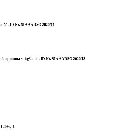
ovadā", ID Nr. SIA AADSO 2026/14
 ārpakalpojuma sniegšana", ID Nr. SIA AADSO 2026/13
O 2026/11