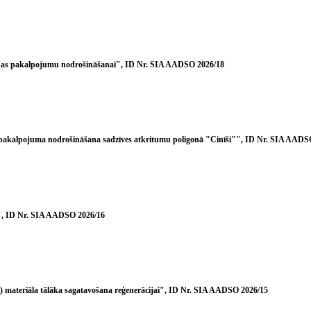
anas pakalpojumu nodrošināšanai", ID Nr. SIA AADSO 2026/18
a pakalpojuma nodrošināšana sadzīves atkritumu poligonā "Cinīši"", ID Nr. SIA AADS
u", ID Nr. SIA AADSO 2026/16
 materiāla tālāka sagatavošana reģenerācijai", ID Nr. SIA AADSO 2026/15