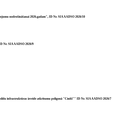
alpojumu nodrošināšanai 2026.gadam", ID Nr. SIA AADSO 2026/10
, ID Nr. SIA AADSO 2026/9
ildu infrastruktūras izveide atkritumu poligonā "Cinīši"" ID Nr. SIA AADSO 2026/7