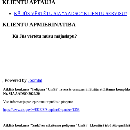
KLIENTU APTAUJA
KĀ JŪS VĒRTĒTU SIA “AADSO” KLIENTU SERVISU?
KLIENTU APMIERINĀTĪBA
Kā Jūs vērtētu mūsu mājaslapu?
, Powered by
Joomla!
Atklāts konkurss "Poligona "Cinīši" reversās osmozes infiltrāta attīrīšanas komplek
Nr. SIA AADSO 2026/20
Visa informācija par iepirkumu ir publiski pieejama
https://www.eis.gov.lv/EKEIS/Supplier/Organizer/1353
Atklāts konkurss "Sadzīves atkritumu poligona "Cinīši" 1.kontūrā izbūvēto gazifik