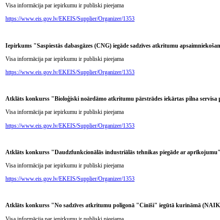
Visa informācija par iepirkumu ir publiski pieejama
https://www.eis.gov.lv/EKEIS/Supplier/Organizer/1353
Iepirkums "Saspiestās dabasgāzes (CNG) iegāde sadzīves atkritumu apsaimniekoš
Visa informācija par iepirkumu ir publiski pieejama
https://www.eis.gov.lv/EKEIS/Supplier/Organizer/1353
Atklāts konkurss "Bioloģiski noārdāmo atkritumu pārstrādes iekārtas pilna servis
Visa informācija par iepirkumu ir publiski pieejama
https://www.eis.gov.lv/EKEIS/Supplier/Organizer/1353
Atklāts konkurss "Daudzfunkcionālās industriālās tehnikas piegāde ar aprīkojum
Visa informācija par iepirkumu ir publiski pieejama
https://www.eis.gov.lv/EKEIS/Supplier/Organizer/1353
Atklāts konkurss "No sadzīves atkritumu poligonā "Cinīši" iegūtā kurināmā (NAIK)
Visa informācija par iepirkumu ir publiski pieejama