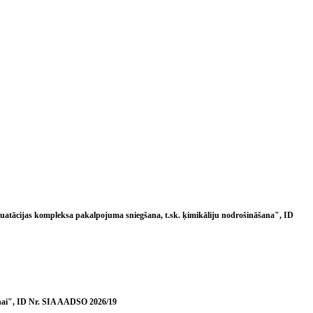
pluatācijas kompleksa pakalpojuma sniegšana, t.sk. ķimikāliju nodrošināšana", ID
anai", ID Nr. SIA AADSO 2026/19