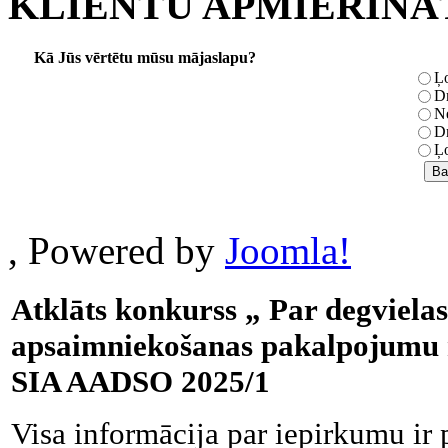
KLIENTU APMIERINĀ
Kā Jūs vērtētu mūsu mājaslapu?
Ļo
Dr
Ne
Dr
Ļo
, Powered by
Joomla!
Atklāts konkurss „ Par degvielas
apsaimniekošanas pakalpojumu 
SIA AADSO 2025/1
Visa informācija par iepirkumu ir 