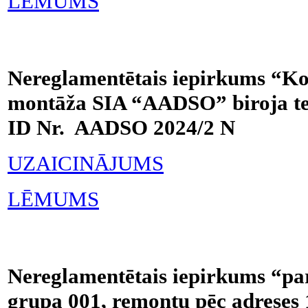
LĒMUMS
Nereglamentētais iepirkums “Ko
montāža SIA “AADSO” biroja tel
ID Nr. AADSO 2024/2 N
UZAICINĀJUMS
LĒMUMS
Nereglamentētais iepirkums “pa
grupa 001, remontu pēc adreses 