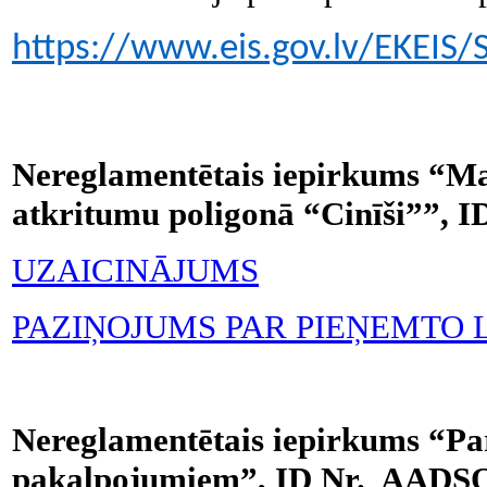
https://www.eis.gov.lv/EKEIS
Nereglamentētais iepirkums “Ma
atkritumu poligonā “Cinīši””, 
UZAICINĀJUMS
PAZIŅOJUMS PAR PIEŅEMTO
Nereglamentētais iepirkums “Pa
pakalpojumiem”, ID Nr. AADSO