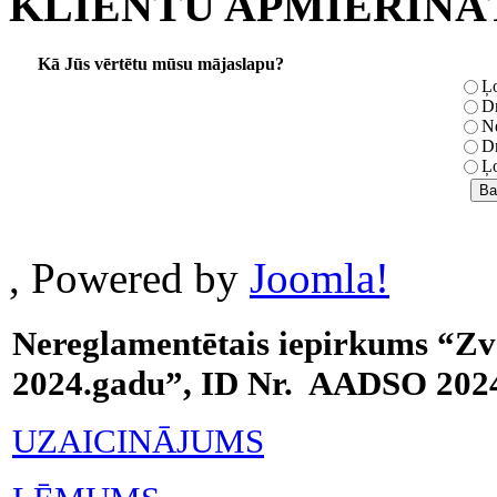
KLIENTU APMIERINĀ
Kā Jūs vērtētu mūsu mājaslapu?
Ļo
Dr
Ne
Dr
Ļo
, Powered by
Joomla!
Nereglamentētais iepirkums “Zv
2024.gadu”, ID Nr. AADSO 202
UZAICINĀJUMS