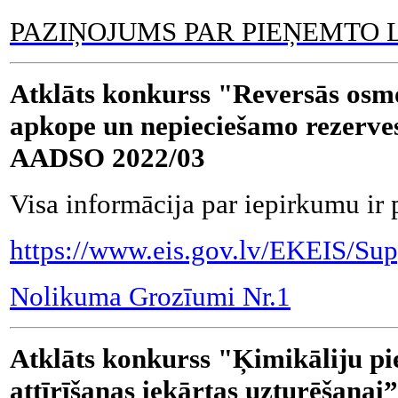
PAZIŅOJUMS PAR PIEŅEMTO
Atklāts konkurss "Reversās osmoz
apkope un nepieciešamo rezerves 
AADSO 2022/03
Visa informācija par iepirkumu ir 
https://www.eis.gov.lv/EKEIS/Sup
Nolikuma Grozīumi Nr.1
Atklāts konkurss "Ķimikāliju pie
attīrīšanas iekārtas uzturēšanai