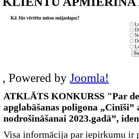
KLIENTU APMIERINĀ
Kā Jūs vērtētu mūsu mājaslapu?
Ļo
Dr
Ne
Dr
Ļo
, Powered by
Joomla!
ATKLĀTS KONKURSS "Par degvie
apglabāšanas poligona „Cinīši” 
nodrošināšanai 2023.gadā”, ide
Visa informācija par iepirkumu ir 