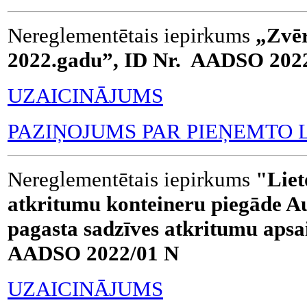
Nereglementētais iepirkums
„Zvēr
2022.gadu”, ID Nr. AADSO 202
UZAICINĀJUMS
PAZIŅOJUMS PAR PIEŅEMTO
Nereglementētais iepirkums
"Liet
atkritumu konteineru piegāde A
pagasta sadzīves atkritumu aps
AADSO 2022/01 N
UZAICINĀJUMS