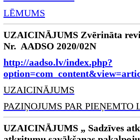
LĒMUMS
UZAICINĀJUMS Zvērināta revid
Nr. AADSO 2020/02N
http://aadso.lv/index.php?
option=com_content&view=arti
UZAICINĀJUMS
PAZIŅOJUMS PAR PIEŅEMTO
UZAICINĀJUMS „ Sadzīves atk
atkritumu savākšanas pakalpoju