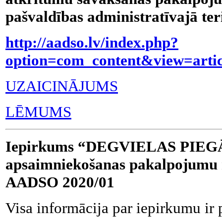
pašvaldības administratīvajā t
http://aadso.lv/index.php?
option=com_content&view=arti
UZAICINĀJUMS
LĒMUMS
Iepirkums “DEGVIELAS PIEGĀD
apsaimniekošanas pakalpojumu 
AADSO 2020/01
Visa informācija par iepirkumu ir 