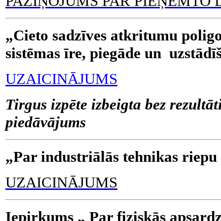
PAZIŅOJUMS PAR PIEŅEMTO
„Cieto sadzīves atkritumu poligo
sistēmas īre, piegāde un uzstā
UZAICINĀJUMS
Tirgus izpēte izbeigta bez rezultāt
piedāvājums
„Par industriālās tehnikas rie
UZAICINĀJUMS
Iepirkums
„ Par fiziskās apsard