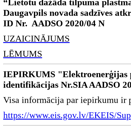
“Lietotu dažāda tilpuma plastm
Daugavpils novada sadzīves atk
ID Nr. AADSO 2020/04 N
UZAICINĀJUMS
LĒMUMS
IEPIRKUMS "Elektroenerģijas 
identifikācijas Nr.SIA AADSO 2
Visa informācija par iepirkumu ir 
https://www.eis.gov.lv/EKEIS/Su