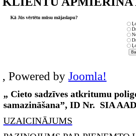
KLIENTU APMIERINĀ
Kā Jūs vērtētu mūsu mājaslapu?
Ļo
Dr
Ne
Dr
Ļo
, Powered by
Joomla!
„ Cieto sadzīves atkritumu polig
samazināšana”, ID Nr. SIA AA
UZAICINĀJUMS