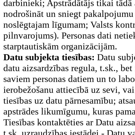
darbinieki; Apstrādātājs tikai tādā
nodrošināt un sniegt pakalpojumu P
noslēgtajam līgumam; Valsts kontrol
pilnvarojums). Personas dati netie
starptautiskām organizācijām.
Datu subjekta tiesības:
Datu subj
datu aizsardzības regula, t.sk., bet
saviem personas datiem un to labo
ierobežošanu attiecībā uz sevi, vai 
tiesības uz datu pārnesamību; atsa
apstrādes likumīgumu, kuras pamat
Tiesības kontaktēties ar Datu aizsa
t.sk. uzraudzības iestādei - Datu va