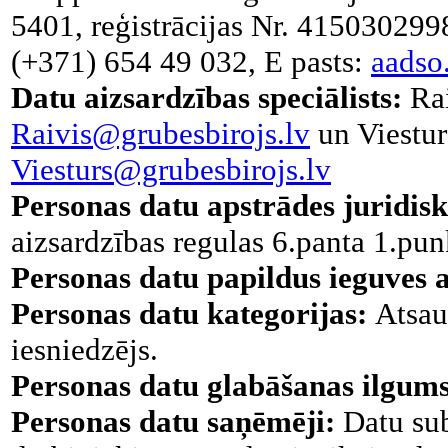
5401, reģistrācijas Nr. 4150302998
(+371) 654 49 032, E pasts:
aadso
Datu aizsardzības speciālists:
Rai
Raivis@grubesbirojs.lv
un Viestur
Viesturs@grubesbirojs.lv
Personas datu apstrādes juridis
aizsardzības regulas 6.panta 1.pun
Personas datu papildus ieguves a
Personas datu kategorijas:
Atsau
iesniedzējs.
Personas datu glabāšanas ilgums
Personas datu saņēmēji:
Datu sub