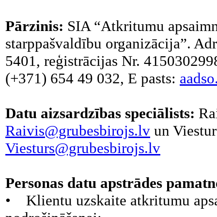
Pārzinis:
SIA “Atkritumu apsaimn
starppašvaldību organizācija”. Ad
5401, reģistrācijas Nr. 4150302998
(+371) 654 49 032, E pasts:
aadso
Datu aizsardzības speciālists:
Rai
Raivis@grubesbirojs.lv
un Viestur
Viesturs@grubesbirojs.lv
Personas datu apstrādes pamatn
• Klientu uzskaite atkritumu ap