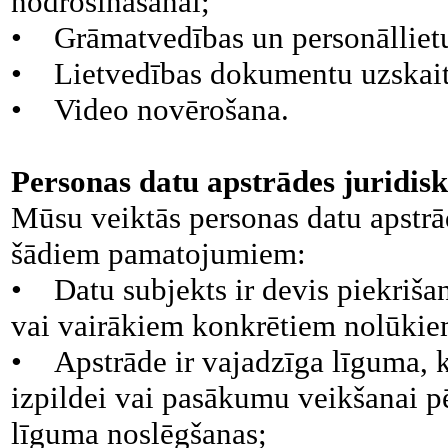
nodrošināšanai;
• Grāmatvedības un personāllietu
• Lietvedības dokumentu uzskait
• Video novērošana.
Personas datu apstrādes juridis
Mūsu veiktās personas datu apstr
šādiem pamatojumiem:
• Datu subjekts ir devis piekriša
vai vairākiem konkrētiem nolūkie
• Apstrāde ir vajadzīga līguma, k
izpildei vai pasākumu veikšanai p
līguma noslēgšanas;