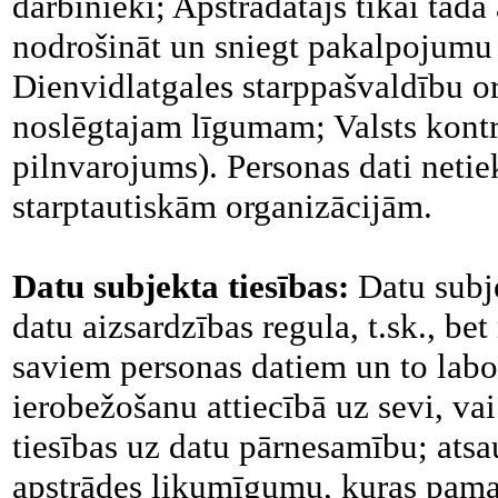
darbinieki; Apstrādātājs tikai tādā
nodrošināt un sniegt pakalpojum
Dienvidlatgales starppašvaldību org
noslēgtajam līgumam; Valsts kontrol
pilnvarojums). Personas dati netie
starptautiskām organizācijām.
Datu subjekta tiesības:
Datu subj
datu aizsardzības regula, t.sk., bet
saviem personas datiem un to labo
ierobežošanu attiecībā uz sevi, vai 
tiesības uz datu pārnesamību; atsa
apstrādes likumīgumu, kuras pamat