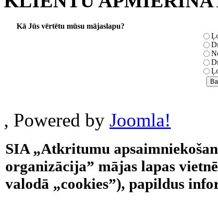
KLIENTU APMIERINĀ
Kā Jūs vērtētu mūsu mājaslapu?
Ļo
Dr
Ne
Dr
Ļo
, Powered by
Joomla!
SIA „Atkritumu apsaimniekošana
organizācija” mājas lapas vietnē
valodā „cookies”), papildus info