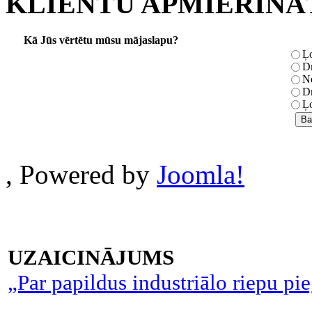
KLIENTU APMIERINĀ
Kā Jūs vērtētu mūsu mājaslapu?
Ļo
Dr
Ne
Dr
Ļo
, Powered by
Joomla!
UZAICINĀJUMS
„Par papildus industriālo riepu pi