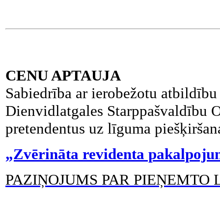
CENU APTAUJA
Sabiedrība ar ierobežotu atbildī
Dienvidlatgales Starppašvaldību 
pretendentus uz līguma piešķiršan
„Zvērināta revidenta pakalpoju
PAZIŅOJUMS PAR PIEŅEMTO