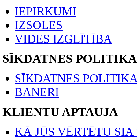
IEPIRKUMI
IZSOLES
VIDES IZGLĪTĪBA
SĪKDATNES POLITIKA
SĪKDATNES POLITIK
BANERI
KLIENTU APTAUJA
KĀ JŪS VĒRTĒTU SIA