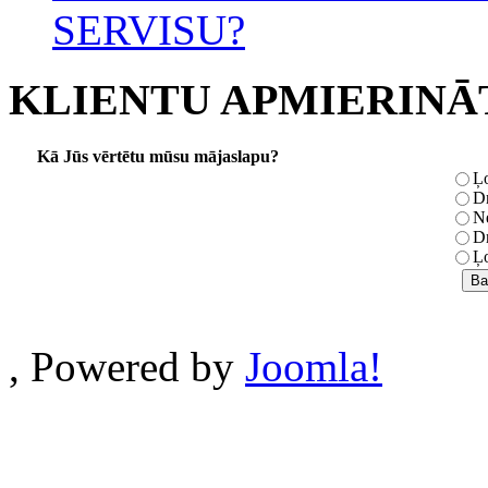
SERVISU?
KLIENTU APMIERINĀ
Kā Jūs vērtētu mūsu mājaslapu?
Ļo
Dr
Ne
Dr
Ļo
, Powered by
Joomla!