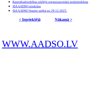
Kapitālsabiedrības iekšējā organizatoriskā struktūrshēma
SIA AADSO struktūra
SIA AADSO Statūti spēkā no 29.12.2025.
< Iepriekšējā
Nākamā >
WWW.AADSO.LV