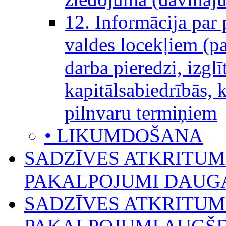
12. Informācija par 
valdes locekļiem (pa
darba pieredzi, izglī
kapitālsabiedrībās, 
pilnvaru termiņiem
• LIKUMDOŠANA
SADZĪVES ATKRITU
PAKALPOJUMI DAUGA
SADZĪVES ATKRITU