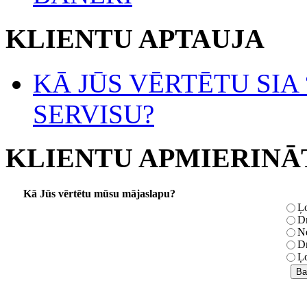
KLIENTU APTAUJA
KĀ JŪS VĒRTĒTU SIA
SERVISU?
KLIENTU APMIERINĀ
Kā Jūs vērtētu mūsu mājaslapu?
Ļo
Dr
Ne
Dr
Ļo