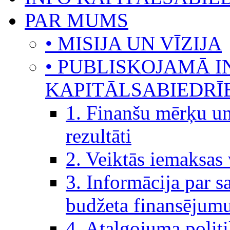
PAR MUMS
• MISIJA UN VĪZIJA
• PUBLISKOJAMĀ I
KAPITĀLSABIEDRĪ
1. Finanšu mērķu un
rezultāti
2. Veiktās iemaksas 
3. Informācija par s
budžeta finansējumu
4. Atalgojuma politi