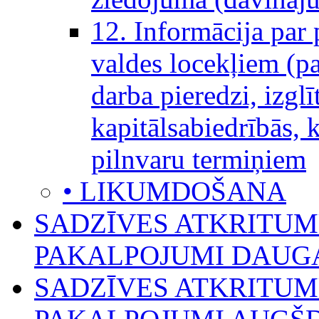
12. Informācija par 
valdes locekļiem (pa
darba pieredzi, izglī
kapitālsabiedrībās, 
pilnvaru termiņiem
• LIKUMDOŠANA
SADZĪVES ATKRITU
PAKALPOJUMI DAUGA
SADZĪVES ATKRITU