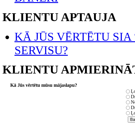
KLIENTU APTAUJA
KĀ JŪS VĒRTĒTU SIA
SERVISU?
KLIENTU APMIERINĀ
Kā Jūs vērtētu mūsu mājaslapu?
Ļo
Dr
Ne
Dr
Ļo