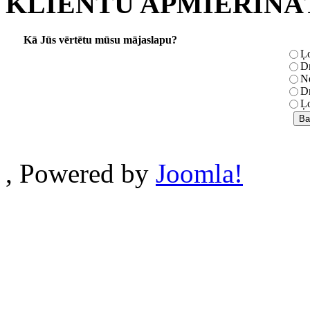
KLIENTU APMIERINĀ
Kā Jūs vērtētu mūsu mājaslapu?
Ļo
Dr
Ne
Dr
Ļo
, Powered by
Joomla!