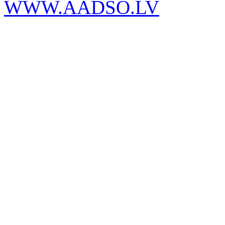
WWW.AADSO.LV