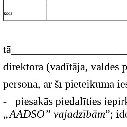
kods
tā
____________________
direktora (vadītāja, valdes 
personā, ar šī pieteikuma i
- piesakās piedalīties iepi
„AADSO” vajadzībām
”; i