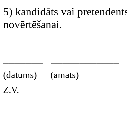
5) kandidāts vai pretendents
novērtēšanai.
_______ __________
(datums) (amats) (par
Z.V.