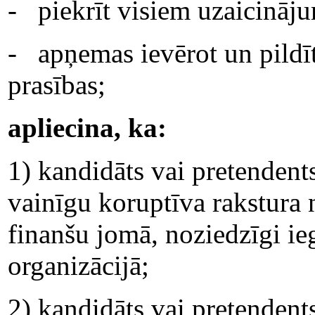
- piekrīt visiem uzaicināju
- apņemas ievērot un pildīt
prasības;
apliecina, ka:
1) kandidāts vai pretendents
vainīgu koruptīva rakstura
finanšu jomā, noziedzīgi ieg
organizācijā;
2) kandidāts vai pretendents