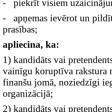
- piekrīt visiem uzaicināju
- apņemas ievērot un pildīt
prasības;
apliecina, ka:
1) kandidāts vai pretendents
vainīgu koruptīva rakstura
finanšu jomā, noziedzīgi ieg
organizācijā;
2) kandidāts vai pretendents