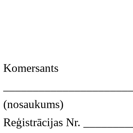
Komersants
_____________________
(nosaukums)
Reģistrācijas Nr. ______