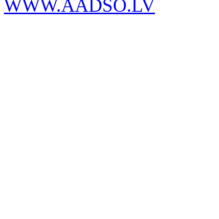
WWW.AADSO.LV