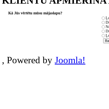
KLIENTU APMIERINĀ
Kā Jūs vērtētu mūsu mājaslapu?
Ļo
Dr
Ne
Dr
Ļo
, Powered by
Joomla!