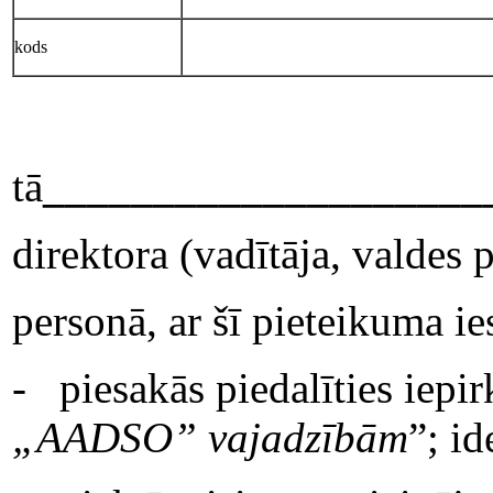
kods
tā
____________________
direktora (vadītāja, valdes 
personā, ar šī pieteikuma i
- piesakās piedalīties iepi
„AADSO” vajadzībām
”; i