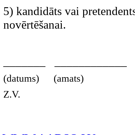
5) kandidāts vai pretendents
novērtēšanai.
_______ __________
(datums) (amats) (par
Z.V.